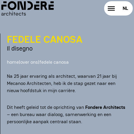
NL
alle diensten
EN
FEDELE CANOSA
expertise
Il disegno
visie
home
|
over ons
|
fedele canosa
Na 25 jaar ervaring als architect, waarvan 21 jaar bij
Mecanoo Architecten, heb ik de stap gezet naar een
programma
nieuw hoofdstuk in mijn carrière.
verkenning
Dit heeft geleid tot de oprichting van
Fondere Architects
– een bureau waar dialoog, samenwerking en een
persoonlijke aanpak centraal staan.
begeleiding